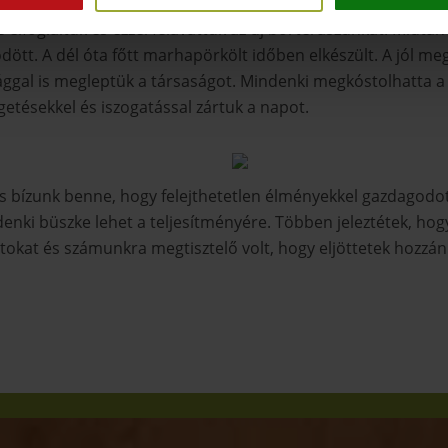
olt hátra a Héma-tetőn található új pincészetünkig, így ezt
 elfoglaltuk és ezzel felavattuk az új borteraszunkat. Miután
ödött. A dél óta főtt marhapörkölt időben elkészült. A jól m
ggal is megleptük a társaságot. Mindenki megkóstolhatta a 
getésekkel és iszogatással zártuk a napot.
s bízunk benne, hogy felejthetetlen élményekkel gazdagodot
nki büszke lehet a teljesítményére. Többen jeleztétek, hog
kat és számunkra megtisztelő volt, hogy eljöttetek hozzánk. 