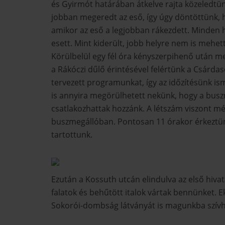
és Gyirmót határában átkelve rajta közeledtün
jobban megeredt az eső, így úgy döntöttünk, h
amikor az eső a legjobban rákezdett. Minden he
esett. Mint kiderült, jobb helyre nem is mehet
Körülbelül egy fél óra kényszerpihenő után me
a Rákóczi dűlő érintésével felértünk a Csárd
tervezett programunkat, így az időzítésünk is
is annyira megörülhetett nekünk, hogy a buszm
csatlakozhattak hozzánk. A létszám viszont m
buszmegállóban. Pontosan 11 órakor érkeztünk 
tartottunk.
Ezután a Kossuth utcán elindulva az első hivat
falatok és behűtött italok vártak bennünket. E
Sokorói-dombság látványát is magunkba szívh