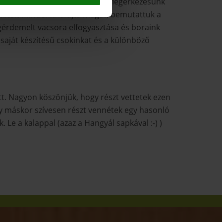
 a szakaszt már lazán letudtuk. Megérkezésünk
 kicsit mindenki kifújta magát, bemutattuk a
egérdemelt vacsora elfogyasztása és boraink
saját készítésű csokinkat és a különböző
t. Nagyon köszönjük, hogy részt vettetek ezen
y máskor szívesen részt vennétek egy hasonló
Le a kalappal (azaz a Hangyál sapkával :-) )