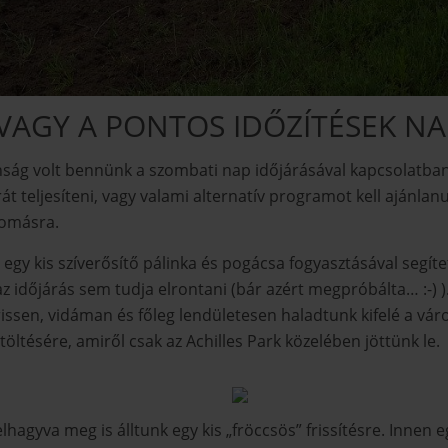
AGY A PONTOS IDŐZÍTÉSEK NA
nság volt bennünk a szombati nap időjárásával kapcsolatban. 
t teljesíteni, vagy valami alternatív programot kell ajánlanun
lomásra.
gy kis szíverősítő pálinka és pogácsa fogyasztásával segíte
az időjárás sem tudja elrontani (bár azért megpróbálta… :-)
rissen, vidáman és főleg lendületesen haladtunk kifelé a vár
ltésére, amiről csak az Achilles Park közelében jöttünk le.
elhagyva meg is álltunk egy kis „fröccsös” frissítésre. Innen 