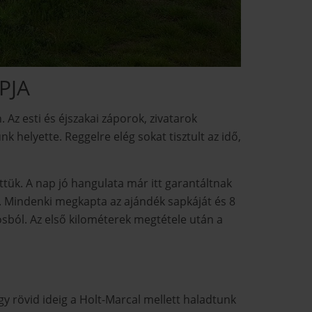
PJA
Az esti és éjszakai záporok, zivatarok
k helyette. Reggelre elég sokat tisztult az idő,
ttük. A nap jó hangulata már itt garantáltnak
 ). Mindenki megkapta az ajándék sapkáját és 8
osból. Az első kilométerek megtétele után a
egy rövid ideig a Holt-Marcal mellett haladtunk