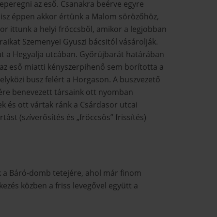
cseperegni az eső. Csanakra beérve egyre
 hisz éppen akkor értünk a Malom sörözőhöz,
r ittunk a helyi fröccsből, amikor a legjobban
raikat Szemenyei Gyuszi bácsitól vásárolják.
kat a Hegyalja utcában. Győrújbarát határában
az eső miatti kényszerpihenő sem borította a
elyközi busz felért a Horgason. A buszvezető
szére benevezett társaink ott nyomban
 és ott vártak ránk a Csárdasor utcai
t (szíverősítés és „fröccsös” frissítés)
ünk a Báró-domb tetejére, ahol már finom
kezés közben a friss levegővel együtt a