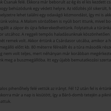
k Csanak felé. Ekkora már beborult az ég és el kis kezdett 
ogy behúzódunk egy védett helyre. Az időzítés jól sikerült,
lyzetre lehet találni egy odavágó közmondást, így mi is akko
tünk volna. A Malom sörözőben is nyúli bort ittunk, mivel bo
gállt a zápor és újra felkerekedhettünk. Folytattuk a túrán
asor utcához. A reggeli tempós haladásunknak köszönhetően 
mét remek volt. Akkor értünk a Csárdasor utcába, amikor a h
egálló előtt kb. 80 méterre félreállt és a túra második ré
ég nem volt teljes, mert néhányan már korábban megérkeztek
meg a buszmegállóba. Itt egy újabb bemutatkozási szertartás
alos pihenőhely felé vettük az irányt. Fél 12 után fel is ért
kkorra már a nap is kisütött, így a Báró-domb tetején a pikni
attuk.