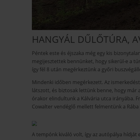
HANGYÁL DŰLŐTÚRA, AV
Péntek este és éjszaka még egy kis bizonytala
megijesztettek bennünket, hogy sikerül-e a túrá
így fél 8 után megérkeztünk a győri buszvégál
Mindenki időben megérkezett. Az ismerkedést e
látszott, és biztosak lettünk benne, hogy már 
órakor elindultunk a Kálvária utca irányába. F
Cowalter vendéglő mellett felmentünk a Rába tö
A tempónk kiváló volt, így az autópálya hídját 