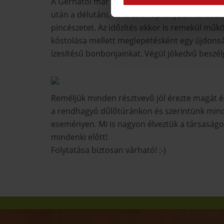
A Gerhától már csak nagyjából két kilométer v
után a délutáni, kora esti napfényben fürdőzve
pincészetet. Az időzítés ekkor is remekül műk
kóstolása mellett meglepetésként egy újdonsá
ízesítésű bonbonjainkat. Végül jókedvű beszél
Reméljük minden résztvevő jól érezte magát é
a rendhagyó dűlőtúránkon és szerintünk minde
eseményen. Mi is nagyon élveztük a társaságoto
mindenki előtt!
Folytatása biztosan várható! :-)