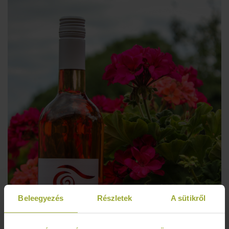
Beleegyezés
Részletek
A sütikről