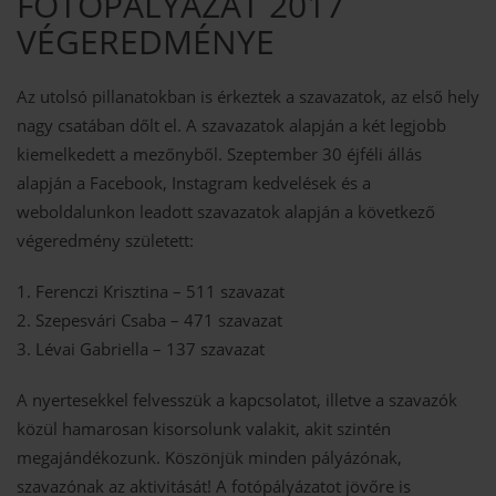
FOTÓPÁLYÁZAT 2017
VÉGEREDMÉNYE
Az utolsó pillanatokban is érkeztek a szavazatok, az első hely
nagy csatában dőlt el. A szavazatok alapján a két legjobb
kiemelkedett a mezőnyből. Szeptember 30 éjféli állás
alapján a Facebook, Instagram kedvelések és a
weboldalunkon leadott szavazatok alapján a következő
végeredmény született:
1. Ferenczi Krisztina – 511 szavazat
2. Szepesvári Csaba – 471 szavazat
3. Lévai Gabriella – 137 szavazat
A nyertesekkel felvesszük a kapcsolatot, illetve a szavazók
közül hamarosan kisorsolunk valakit, akit szintén
megajándékozunk. Köszönjük minden pályázónak,
szavazónak az aktivitását! A fotópályázatot jövőre is