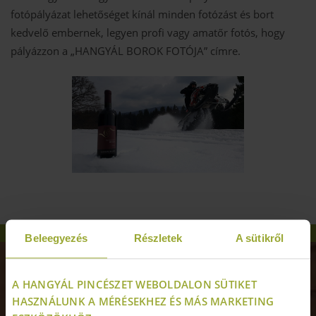
fotópályázat lehetőséget kínál minden fotózást és bort
kedvelő embernek, legyen profi vagy amatőr fotós, hogy
pályázzon a „HANGYÁL BOROK FOTÓJA” címre.
Beleegyezés
Részletek
A sütikről
A HANGYÁL PINCÉSZET WEBOLDALON SÜTIKET
HASZNÁLUNK A MÉRÉSEKHEZ ÉS MÁS MARKETING